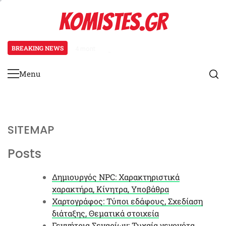
Skip
KOMISTES.GR
to
content
BREAKING NEWS
4 months ago
Χαρτογράφος: Τύποι εδάφους, Σχ
Menu
Primary
Menu
SITEMAP
Posts
Δημιουργός NPC: Χαρακτηριστικά
χαρακτήρα, Κίνητρα, Υποβάθρα
Χαρτογράφος: Τύποι εδάφους, Σχεδίαση
διάταξης, Θεματικά στοιχεία
Γεννήτρια Σεναρίων: Τυχαία γεγονότα,