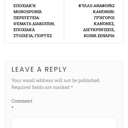
Post
ΕΠΟΧΙΑΚΉ
ΦΎΛΛΟ ΑΝΑΦΟΡΆΣ
navigation
ΜΟΝΟΧΡΟΝΙΆ
ΚΑΝΌΝΩΝ:
ΠΕΡΙΠΈΤΕΙΑ:
ΓΡΉΓΟΡΟΙ
ΘΈΜΑΤΑ ΔΙΑΚΟΠΏΝ,
ΚΑΝΌΝΕΣ,
ΕΠΟΧΙΑΚΆ
ΔΙΕΥΚΡΙΝΊΣΕΙΣ,
ΣΤΟΙΧΕΊΑ, ΓΙΟΡΤΈΣ
ΚΟΙΝΆ ΣΕΝΆΡΙΑ
LEAVE A REPLY
Your email address will not be published.
Required fields are marked
*
Comment
*