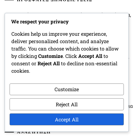
Δημιουργός NPC: Χαρακτηριστικά χαρακτήρα, Κίνητρα,
We respect your privacy
Υποβάθρα
Cookies help us improve your experience,
Χαρτογράφος: Τύποι εδάφους, Σχεδίαση διάταξης,
deliver personalized content, and analyze
Θεματικά στοιχεία
traffic. You can choose which cookies to allow
by clicking
Customize
. Click
Accept All
to
Γεννήτρια Σεναρίων: Τυχαία γεγονότα, Σημεία πλοκής,
consent or
Reject All
to decline non-essential
Προκλήσεις
cookies.
Φύλλο Χαρακτήρα Κληρικού: Θεικά ξόρκια, Πίστη,
Ικανότητες Θεραπείας
Customize
Sci-Fi Μονοσέλιδη Περιπέτεια: Φουτουριστική
Reject All
τεχνολογία, Επαφές με εξωγήινους, Διαστημικά ταξίδια
Accept All
ΑΝΑΖΉΤΗΣΗ