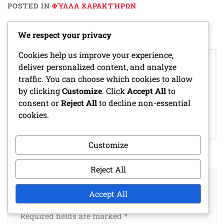
POSTED IN
ΦΎΛΛΑ ΧΑΡΑΚΤΉΡΩΝ
We respect your privacy
Post
Cookies help us improve your experience,
ΦΎΛΛΟ ΧΑΡΑΚΤΉΡΑ
ΦΑΝΤΑΣΤΙΚΉ
navigation
deliver personalized content, and analyze
ΜΠΑΡΝΤ:
ΜΟΝΟΣΈΛΙΔΗ
traffic. You can choose which cookies to allow
ΔΕΞΙΌΤΗΤΕΣ
ΠΕΡΙΠΈΤΕΙΑ:
by clicking
Customize
. Click
Accept All
to
ΕΡΜΗΝΕΊΑΣ,
ΜΑΓΙΚΆ ΠΛΆΣΜΑΤΑ,
consent or
Reject All
to decline non-essential
ΓΟΗΤΕΊΑ,
ΕΠΙΚΈΣ
cookies.
ΜΟΥΣΙΚΈΣ
ΑΠΟΣΤΟΛΈΣ,
ΙΚΑΝΌΤΗΤΕΣ
ΚΥΝΉΓΙ ΘΗΣΑΥΡΟΎ
Customize
Reject All
LEAVE A REPLY
Accept All
Your email address will not be published.
Required fields are marked
*