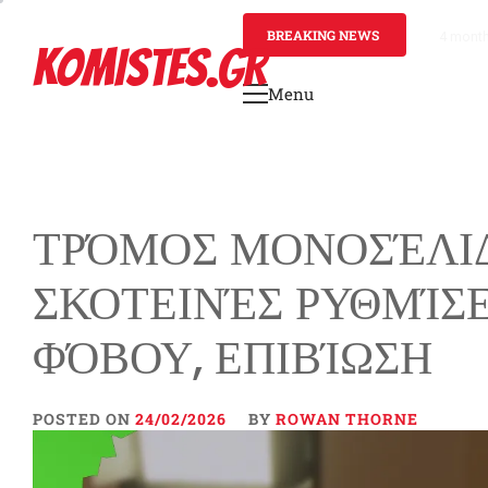
Skip
to
BREAKING NEWS
4 mont
KOMISTES.GR
content
Menu
Primary
Menu
ΤΡΌΜΟΣ ΜΟΝΟΣΈΛΙΔ
ΣΚΟΤΕΙΝΈΣ ΡΥΘΜΊΣΕ
ΦΌΒΟΥ, ΕΠΙΒΊΩΣΗ
POSTED ON
24/02/2026
BY
ROWAN THORNE