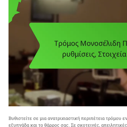
Βυθιστείτε σε μια ανατριχιαστική περιπέτεια τρόμου ε
εξυπνάδα και το θάρρος σας. Σε σκοτεινές, απειλητικέ