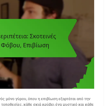
νός μόνο γύρου, όπου η επιβίωση εξαρτάται από την
ς τοποθεσίες, κάθε σκιά κρύβει ένα μυστικό και κάθε