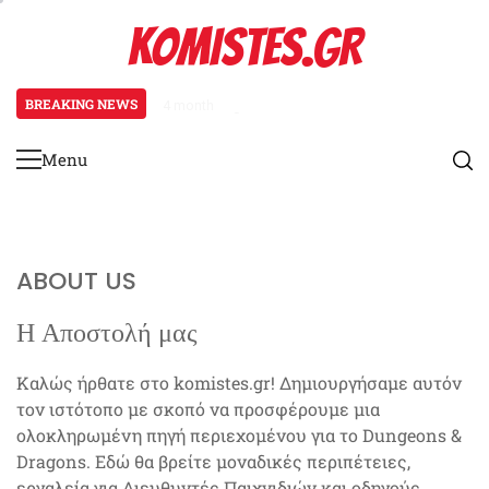
Skip
KOMISTES.GR
to
content
BREAKING NEWS
4 months ago
Χαρτογράφος: Τύποι εδάφους, Σχ
Menu
Primary
Menu
ABOUT US
Η Αποστολή μας
Καλώς ήρθατε στο komistes.gr! Δημιουργήσαμε αυτόν
τον ιστότοπο με σκοπό να προσφέρουμε μια
ολοκληρωμένη πηγή περιεχομένου για το Dungeons &
Dragons. Εδώ θα βρείτε μοναδικές περιπέτειες,
εργαλεία για Διευθυντές Παιχνιδιών και οδηγούς