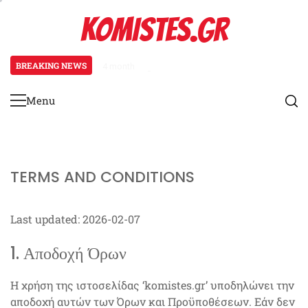
Skip
KOMISTES.GR
to
content
BREAKING NEWS
4 months ago
Χαρτογράφος: Τύποι εδάφους, Σχ
Menu
Primary
Menu
TERMS AND CONDITIONS
Last updated: 2026-02-07
1. Αποδοχή Όρων
Η χρήση της ιστοσελίδας ‘komistes.gr’ υποδηλώνει την
αποδοχή αυτών των Όρων και Προϋποθέσεων. Εάν δεν